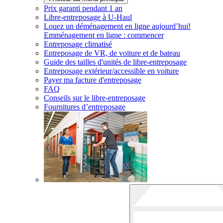
Prix garanti pendant 1 an
Libre-entreposage à
U-Haul
Louez un déménagement en ligne aujourd’hui!
Emménagement en ligne : commencer
Entreposage climatisé
Entreposage de VR, de voiture et de bateau
Guide des tailles d'unités de libre-entreposage
Entreposage extérieur/accessible en voiture
Payer ma facture d'entreposage
FAQ
Conseils sur le libre-entreposage
Fournitures d’entreposage