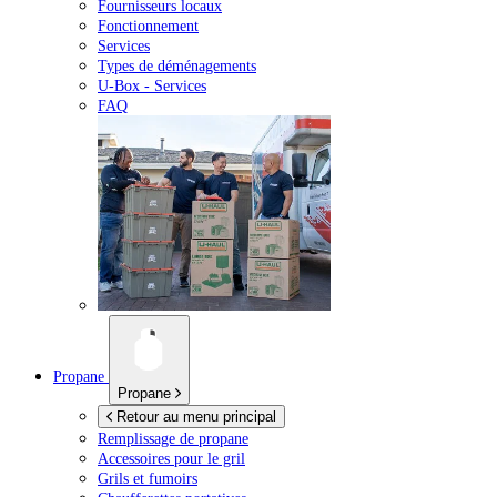
Fournisseurs locaux
Fonctionnement
Services
Types de déménagements
U-Box -
Services
FAQ
Propane
Propane
Retour au menu principal
Remplissage de propane
Accessoires pour le gril
Grils et fumoirs