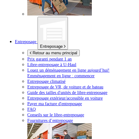
Entreposage
Entreposage
Retour au menu principal
Prix garanti pendant 1 an
Libre-entreposage à
U-Haul
Louez un déménagement en ligne aujourd’hui!
Emménagement en ligne : commencer
Entreposage climatisé
Entreposage de VR, de voiture et de bateau
Guide des tailles d'unités de libre-entreposage
Entreposage extérieur/accessible en voiture
Payer ma facture d'entreposage
FAQ
Conseils sur le libre-entreposage
Fournitures d’entreposage