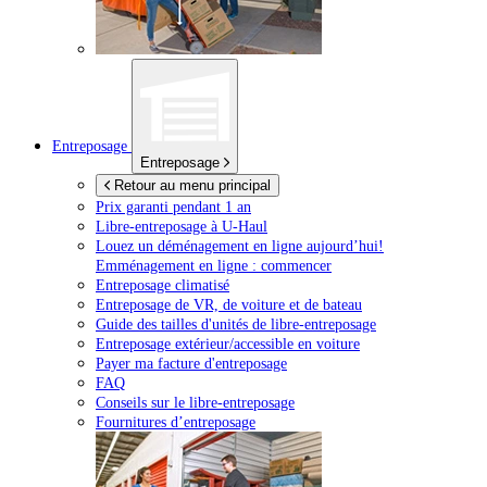
Entreposage
Entreposage
Retour au menu principal
Prix garanti pendant 1 an
Libre-entreposage à
U-Haul
Louez un déménagement en ligne aujourd’hui!
Emménagement en ligne : commencer
Entreposage climatisé
Entreposage de VR, de voiture et de bateau
Guide des tailles d'unités de libre-entreposage
Entreposage extérieur/accessible en voiture
Payer ma facture d'entreposage
FAQ
Conseils sur le libre-entreposage
Fournitures d’entreposage