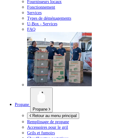
Fournisseurs locaux
Fonctionnement
Services
Types de déménagements
U-Box -
Services
FAQ
Propane
Propane
Retour au menu principal
Remplissage de propane
Accessoires pour le gril
Grils et fumoirs