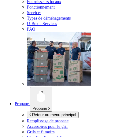
Fournisseurs locaux
Fonctionnement
Services
Types de déménagements
U-Box -
Services
FAQ
Propane
Propane
Retour au menu principal
Remplissage de propane
Accessoires pour le gril
Grils et fumoirs