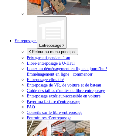
Entreposage
Entreposage
Retour au menu principal
Prix garanti pendant 1 an
Libre-entreposage à
U-Haul
Louez un déménagement en ligne aujourd’hui!
Emménagement en ligne : commencer
Entreposage climatisé
Entreposage de VR, de voiture et de bateau
Guide des tailles d'unités de libre-entreposage
Entreposage extérieur/accessible en voiture
Payer ma facture d'entreposage
FAQ
Conseils sur le libre-entreposage
Fournitures d’entreposage