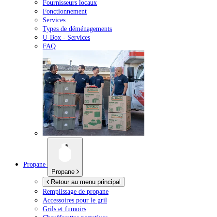
Fournisseurs locaux
Fonctionnement
Services
Types de déménagements
U-Box -
Services
FAQ
Propane
Propane
Retour au menu principal
Remplissage de propane
Accessoires pour le gril
Grils et fumoirs