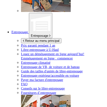
Entreposage
Entreposage
Retour au menu principal
Prix garanti pendant 1 an
Libre-entreposage à
U-Haul
Louez un déménagement en ligne aujourd’hui!
Emménagement en ligne : commencer
Entreposage climatisé
Entreposage de VR, de voiture et de bateau
Guide des tailles d'unités de libre-entreposage
Entreposage extérieur/accessible en voiture
Payer ma facture d'entreposage
FAQ
Conseils sur le libre-entreposage
Fournitures d’entreposage