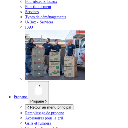
Fournisseurs locaux
Fonctionnement
Services
Types de déménagements
U-Box -
Services
FAQ
Propane
Propane
Retour au menu principal
Remplissage de propane
Accessoires pour le gril
Grils et fumoirs