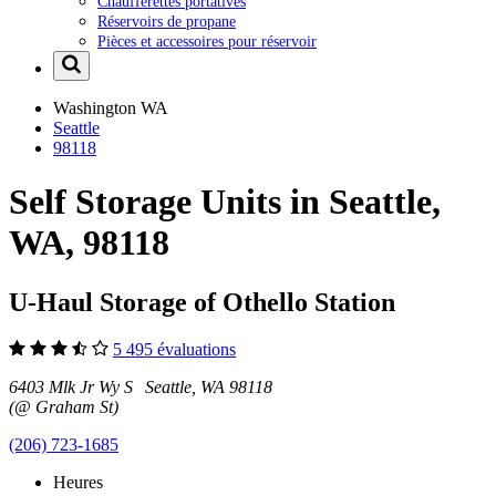
Chaufferettes portatives
Réservoirs de propane
Pièces et accessoires pour réservoir
Washington
WA
Seattle
98118
Self Storage Units in Seattle,
WA, 98118
U-Haul Storage of Othello Station
5 495 évaluations
6403 Mlk Jr Wy S Seattle, WA 98118
(@ Graham St)
(206) 723-1685
Heures