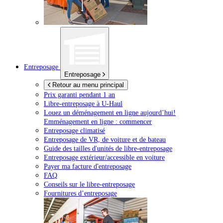
Entreposage
Entreposage
Retour au menu principal
Prix garanti pendant 1 an
Libre-entreposage à
U-Haul
Louez un déménagement en ligne aujourd’hui!
Emménagement en ligne : commencer
Entreposage climatisé
Entreposage de VR, de voiture et de bateau
Guide des tailles d'unités de libre-entreposage
Entreposage extérieur/accessible en voiture
Payer ma facture d'entreposage
FAQ
Conseils sur le libre-entreposage
Fournitures d’entreposage