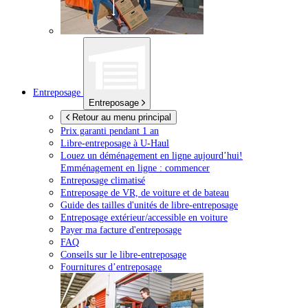
Entreposage
Entreposage
Retour au menu principal
Prix garanti pendant 1 an
Libre-entreposage à
U-Haul
Louez un déménagement en ligne aujourd’hui!
Emménagement en ligne : commencer
Entreposage climatisé
Entreposage de VR, de voiture et de bateau
Guide des tailles d'unités de libre-entreposage
Entreposage extérieur/accessible en voiture
Payer ma facture d'entreposage
FAQ
Conseils sur le libre-entreposage
Fournitures d’entreposage