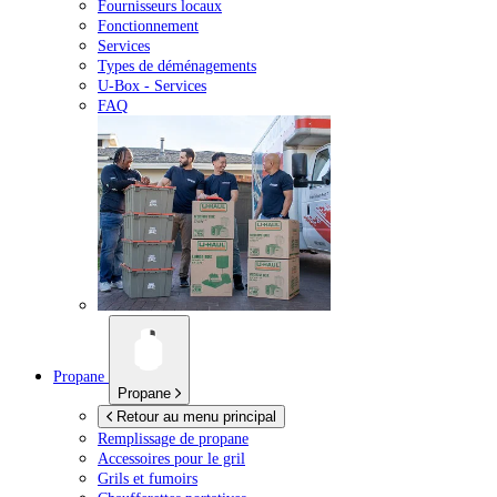
Fournisseurs locaux
Fonctionnement
Services
Types de déménagements
U-Box -
Services
FAQ
Propane
Propane
Retour au menu principal
Remplissage de propane
Accessoires pour le gril
Grils et fumoirs