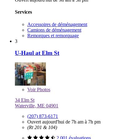
Services
Accessoires de déménagement
Camions de déménagement
Remorques et remorquage
3
U-Haul at Elm St
Voir
Photos
34 Elm St
Waterville, ME 04901
(207) 873-6171
Ouvert aujourd'hui de 7h am à 7h pm
(Rt 201 & 104)
2 001 évaluations