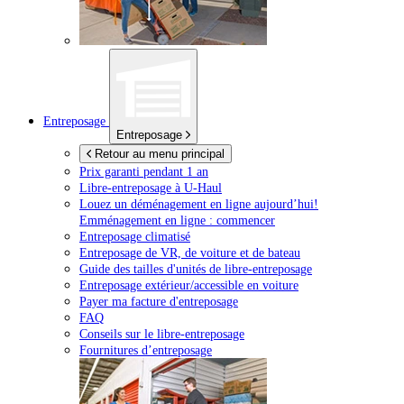
Entreposage
Entreposage
Retour au menu principal
Prix garanti pendant 1 an
Libre-entreposage à
U-Haul
Louez un déménagement en ligne aujourd’hui!
Emménagement en ligne : commencer
Entreposage climatisé
Entreposage de VR, de voiture et de bateau
Guide des tailles d'unités de libre-entreposage
Entreposage extérieur/accessible en voiture
Payer ma facture d'entreposage
FAQ
Conseils sur le libre-entreposage
Fournitures d’entreposage