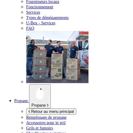
Fournisseurs locaux
Fonctionnement
Services
Types de déménagements
U-Box -
Services
FAQ
Propane
Propane
Retour au menu principal
Remplissage de propane
Accessoires pour le gril
Grils et fumoirs