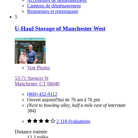
Accessoires de déménagement
Camions de déménagement
Remorques et remorquage
5
U-Haul Storage of Manchester West
Voir
Photos
53-71 Spencer St
Manchester, CT 06040
(860) 432-9112
Ouvert aujourd'hui de 7h am à 7h pm
(Next to bowling alley, half a mile east of interstate
384)
2 118 évaluations
Distance estimée
12,3 milles