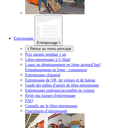
Entreposage
Entreposage
Retour au menu principal
Prix garanti pendant 1 an
Libre-entreposage à
U-Haul
Louez un déménagement en ligne aujourd’hui!
Emménagement en ligne : commencer
Entreposage climatisé
Entreposage de VR, de voiture et de bateau
Guide des tailles d'unités de libre-entreposage
Entreposage extérieur/accessible en voiture
Payer ma facture d'entreposage
FAQ
Conseils sur le libre-entreposage
Fournitures d’entreposage