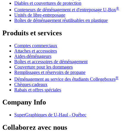
Diables et couvertures de protection
®
Conteneurs de déménagement et d'entreposage
U-Box
Unités de libre-entreposage
Boîtes de déménagement réutilisables en plastique
Produits et services
Comptes commerciaux
Attaches et accessoires
Aides-déménageurs
Boîtes et accessoires de déménagement
Couverture pour les dommages
Remplissages et réservoirs de propane
®
Déménagement au service des étudiants Collegeboxes
Chèques-cadeaux
Rabais et offres spéciales
Company Info
SuperGraphiques de
U-Haul
- Québec
Collaborez avec nous