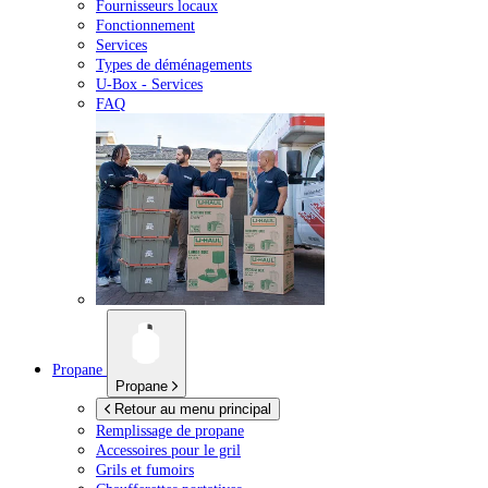
Fournisseurs locaux
Fonctionnement
Services
Types de déménagements
U-Box -
Services
FAQ
Propane
Propane
Retour au menu principal
Remplissage de propane
Accessoires pour le gril
Grils et fumoirs