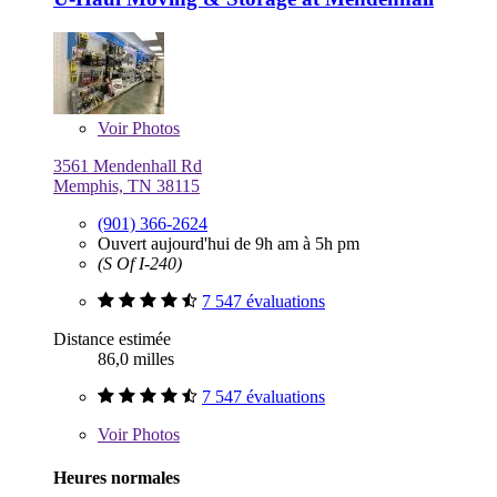
Voir
Photos
3561 Mendenhall Rd
Memphis, TN 38115
(901) 366-2624
Ouvert aujourd'hui de 9h am à 5h pm
(S Of I-240)
7 547 évaluations
Distance estimée
86,0 milles
7 547 évaluations
Voir
Photos
Heures normales