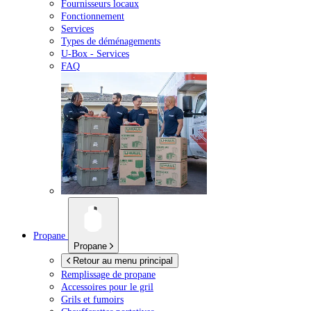
Fournisseurs locaux
Fonctionnement
Services
Types de déménagements
U-Box -
Services
FAQ
Propane
Propane
Retour au menu principal
Remplissage de propane
Accessoires pour le gril
Grils et fumoirs