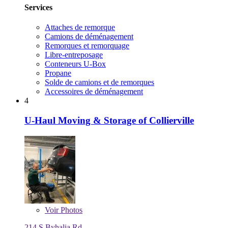
Services
Attaches de remorque
Camions de déménagement
Remorques et remorquage
Libre-entreposage
Conteneurs U-Box
Propane
Solde de camions et de remorques
Accessoires de déménagement
4
U-Haul Moving & Storage of Collierville
Voir
Photos
214 S Byhalia Rd