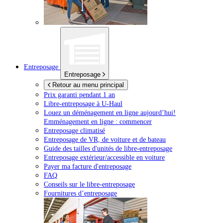
Entreposage
Entreposage
Retour au menu principal
Prix garanti pendant 1 an
Libre-entreposage à
U-Haul
Louez un déménagement en ligne aujourd’hui!
Emménagement en ligne : commencer
Entreposage climatisé
Entreposage de VR, de voiture et de bateau
Guide des tailles d'unités de libre-entreposage
Entreposage extérieur/accessible en voiture
Payer ma facture d'entreposage
FAQ
Conseils sur le libre-entreposage
Fournitures d’entreposage