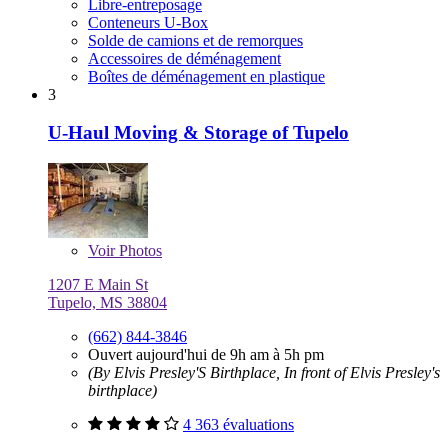
Libre-entreposage
Conteneurs U-Box
Solde de camions et de remorques
Accessoires de déménagement
Boîtes de déménagement en plastique
3
U-Haul Moving & Storage of Tupelo
Voir
Photos
1207 E Main St
Tupelo, MS 38804
(662) 844-3846
Ouvert aujourd'hui de 9h am à 5h pm
(By Elvis Presley'S Birthplace, In front of Elvis Presley's
birthplace)
4 363 évaluations