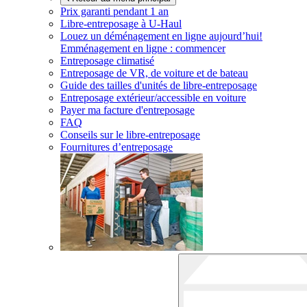
Prix garanti pendant 1 an
Libre-entreposage à
U-Haul
Louez un déménagement en ligne aujourd’hui!
Emménagement en ligne : commencer
Entreposage climatisé
Entreposage de VR, de voiture et de bateau
Guide des tailles d'unités de libre-entreposage
Entreposage extérieur/accessible en voiture
Payer ma facture d'entreposage
FAQ
Conseils sur le libre-entreposage
Fournitures d’entreposage