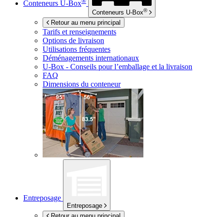
®
Conteneurs
U-Box
®
Conteneurs
U-Box
Retour au menu principal
Tarifs et renseignements
Options de livraison
Utilisations fréquentes
Déménagements internationaux
U-Box -
Conseils pour l’emballage et la livraison
FAQ
Dimensions du conteneur
Entreposage
Entreposage
Retour au menu principal