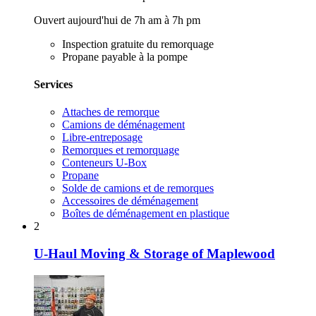
Ouvert aujourd'hui de 7h am à 7h pm
Inspection gratuite du remorquage
Propane payable à la pompe
Services
Attaches de remorque
Camions de déménagement
Libre-entreposage
Remorques et remorquage
Conteneurs U-Box
Propane
Solde de camions et de remorques
Accessoires de déménagement
Boîtes de déménagement en plastique
2
U-Haul Moving & Storage of Maplewood