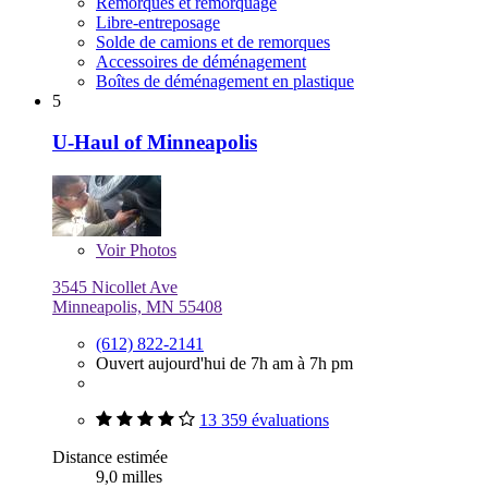
Remorques et remorquage
Libre-entreposage
Solde de camions et de remorques
Accessoires de déménagement
Boîtes de déménagement en plastique
5
U-Haul of Minneapolis
Voir
Photos
3545 Nicollet Ave
Minneapolis, MN 55408
(612) 822-2141
Ouvert aujourd'hui de 7h am à 7h pm
13 359 évaluations
Distance estimée
9,0 milles