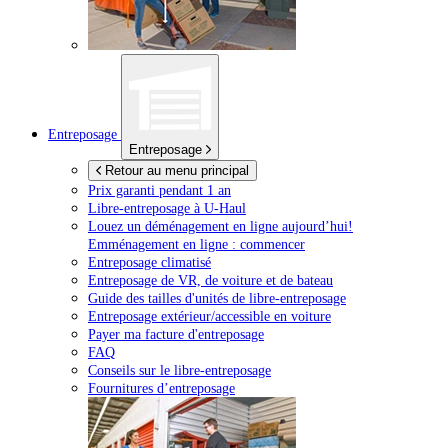
Entreposage
Entreposage
Retour au menu principal
Prix garanti pendant 1 an
Libre-entreposage à
U-Haul
Louez un déménagement en ligne aujourd’hui!
Emménagement en ligne : commencer
Entreposage climatisé
Entreposage de VR, de voiture et de bateau
Guide des tailles d'unités de libre-entreposage
Entreposage extérieur/accessible en voiture
Payer ma facture d'entreposage
FAQ
Conseils sur le libre-entreposage
Fournitures d’entreposage