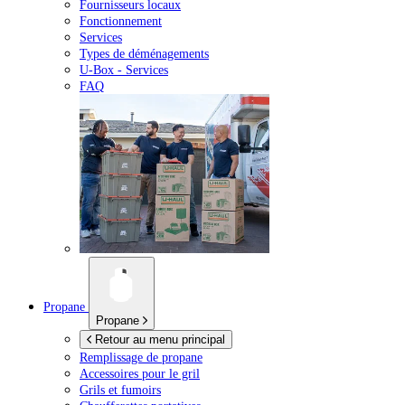
Fournisseurs locaux
Fonctionnement
Services
Types de déménagements
U-Box -
Services
FAQ
Propane
Propane
Retour au menu principal
Remplissage de propane
Accessoires pour le gril
Grils et fumoirs