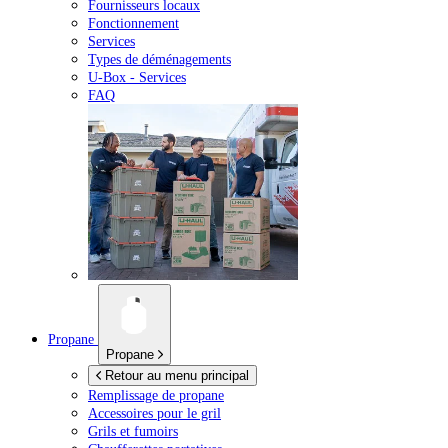
Fournisseurs locaux
Fonctionnement
Services
Types de déménagements
U-Box -
Services
FAQ
Propane
Propane
Retour au menu principal
Remplissage de propane
Accessoires pour le gril
Grils et fumoirs