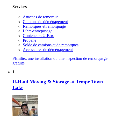
Services
Attaches de remorque
Camions de déménagement
Remorques et remorquage
Libre-entreposage
Conteneurs U-Box
Propane
Solde de camions et de remorques
Accessoires de déménagement
Planifiez une installation ou une inspection de remorquage
gratuite
1
U-Haul Moving & Storage at Tempe Town
Lake