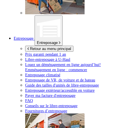
Entreposage
Entreposage
Retour au menu principal
Prix garanti pendant 1 an
Libre-entreposage à
U-Haul
Louez un déménagement en ligne aujourd’hui!
Emménagement en ligne : commencer
Entreposage climatisé
Entreposage de VR, de voiture et de bateau
Guide des tailles d'unités de libre-entreposage
Entreposage extérieur/accessible en voiture
Payer ma facture d'entreposage
FAQ
Conseils sur le libre-entreposage
Fournitures d’entreposage