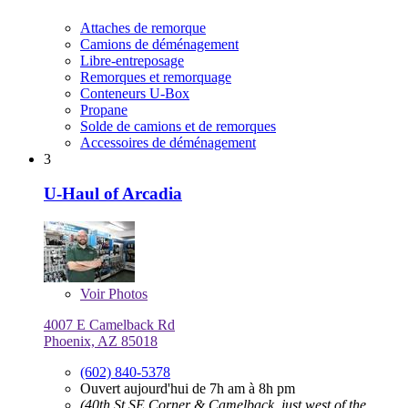
Attaches de remorque
Camions de déménagement
Libre-entreposage
Remorques et remorquage
Conteneurs U-Box
Propane
Solde de camions et de remorques
Accessoires de déménagement
3
U-Haul of Arcadia
Voir
Photos
4007 E Camelback Rd
Phoenix, AZ 85018
(602) 840-5378
Ouvert aujourd'hui de 7h am à 8h pm
(40th St SE Corner & Camelback, just west of the