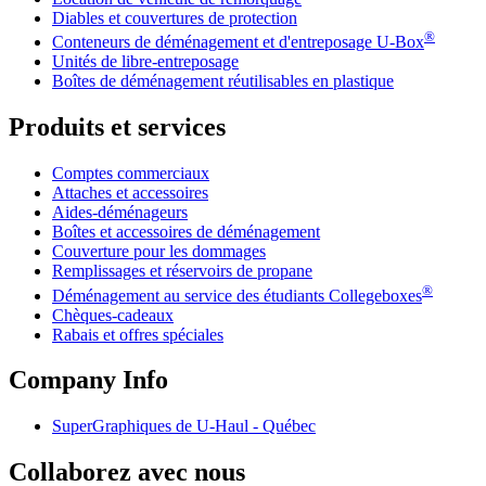
Diables et couvertures de protection
®
Conteneurs de déménagement et d'entreposage
U-Box
Unités de libre-entreposage
Boîtes de déménagement réutilisables en plastique
Produits et services
Comptes commerciaux
Attaches et accessoires
Aides-déménageurs
Boîtes et accessoires de déménagement
Couverture pour les dommages
Remplissages et réservoirs de propane
®
Déménagement au service des étudiants Collegeboxes
Chèques-cadeaux
Rabais et offres spéciales
Company Info
SuperGraphiques de
U-Haul
- Québec
Collaborez avec nous