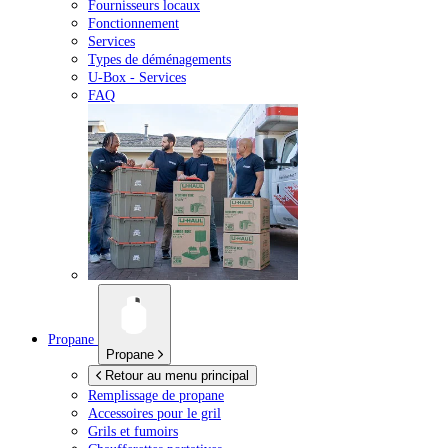
Fournisseurs locaux
Fonctionnement
Services
Types de déménagements
U-Box -
Services
FAQ
Propane
Propane
Retour au menu principal
Remplissage de propane
Accessoires pour le gril
Grils et fumoirs