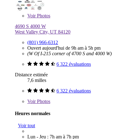
Voir
Photos
4690 S 4000 W
West Valley City, UT 84120
(801) 966-6312
Ouvert aujourd'hui de 9h am à 5h pm
(W Of I-215 corner of 4700 S and 4000 W)
6 322 évaluations
Distance estimée
7,6 milles
6 322 évaluations
Voir
Photos
Heures normales
Voir tout
Lun - Jeu : 7h am à 7h pm