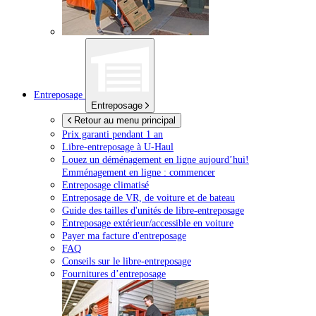
Entreposage
Entreposage
Retour au menu principal
Prix garanti pendant 1 an
Libre-entreposage à
U-Haul
Louez un déménagement en ligne aujourd’hui!
Emménagement en ligne : commencer
Entreposage climatisé
Entreposage de VR, de voiture et de bateau
Guide des tailles d'unités de libre-entreposage
Entreposage extérieur/accessible en voiture
Payer ma facture d'entreposage
FAQ
Conseils sur le libre-entreposage
Fournitures d’entreposage