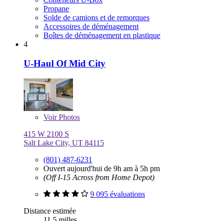
Propane
Solde de camions et de remorques
Accessoires de déménagement
Boîtes de déménagement en plastique
4
U-Haul Of Mid City
Voir
Photos
415 W 2100 S
Salt Lake City, UT 84115
(801) 487-6231
Ouvert aujourd'hui de 9h am à 5h pm
(Off I-15 Across from Home Depot)
9 095 évaluations
Distance estimée
11,5 milles