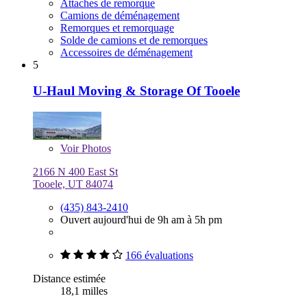
Attaches de remorque
Camions de déménagement
Remorques et remorquage
Solde de camions et de remorques
Accessoires de déménagement
5
U-Haul Moving & Storage Of Tooele
Voir
Photos
2166 N 400 East St
Tooele, UT 84074
(435) 843-2410
Ouvert aujourd'hui de 9h am à 5h pm
166 évaluations
Distance estimée
18,1 milles