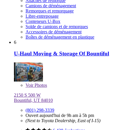
Attaches de remorque
Camions de déménagement
Remorques et remorquage
Libre-entreposage
Conteneurs U-Box
Solde de camions et de remorques
Accessoires de déménagement
Boîtes de déménagement en plastique
6
U-Haul Moving & Storage Of Bountiful
Voir
Photos
2150 S 500 W
Bountiful, UT 84010
(801) 298-3339
Ouvert aujourd'hui de 9h am à 5h pm
(Next to Toyota Dealership, East of I-15)