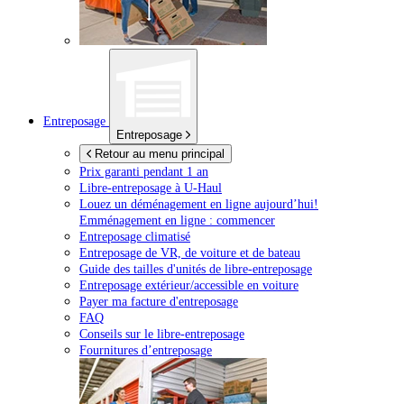
Entreposage
Entreposage
Retour au menu principal
Prix garanti pendant 1 an
Libre-entreposage à
U-Haul
Louez un déménagement en ligne aujourd’hui!
Emménagement en ligne : commencer
Entreposage climatisé
Entreposage de VR, de voiture et de bateau
Guide des tailles d'unités de libre-entreposage
Entreposage extérieur/accessible en voiture
Payer ma facture d'entreposage
FAQ
Conseils sur le libre-entreposage
Fournitures d’entreposage