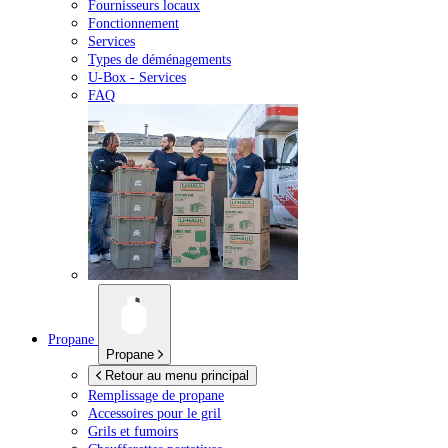
Fournisseurs locaux
Fonctionnement
Services
Types de déménagements
U-Box -
Services
FAQ
Propane
Propane
Retour au menu principal
Remplissage de propane
Accessoires pour le gril
Grils et fumoirs