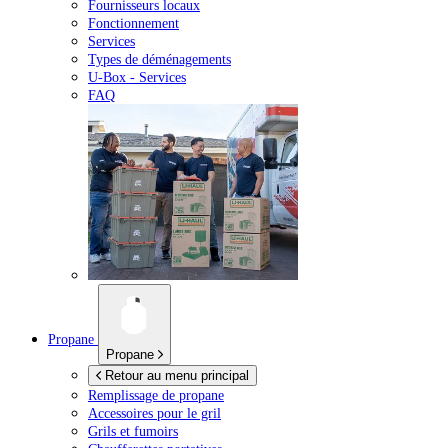
Fournisseurs locaux
Fonctionnement
Services
Types de déménagements
U-Box -
Services
FAQ
Propane
Propane
Retour au menu principal
Remplissage de propane
Accessoires pour le gril
Grils et fumoirs