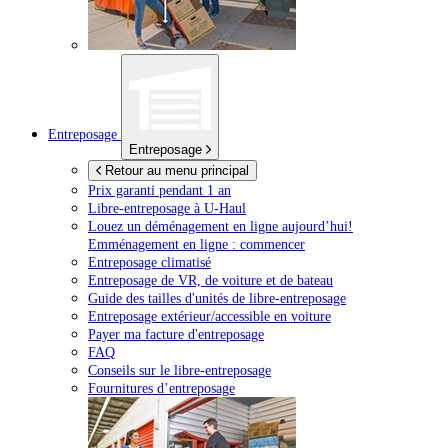
Entreposage
Entreposage
Retour au menu principal
Prix garanti pendant 1 an
Libre-entreposage à
U-Haul
Louez un déménagement en ligne aujourd’hui!
Emménagement en ligne : commencer
Entreposage climatisé
Entreposage de VR, de voiture et de bateau
Guide des tailles d'unités de libre-entreposage
Entreposage extérieur/accessible en voiture
Payer ma facture d'entreposage
FAQ
Conseils sur le libre-entreposage
Fournitures d’entreposage