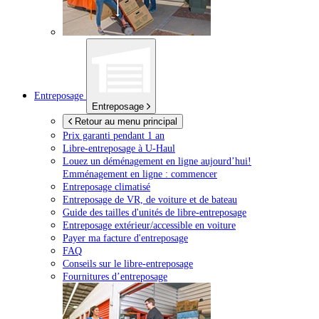
Entreposage
Entreposage
Retour au menu principal
Prix garanti pendant 1 an
Libre-entreposage à
U-Haul
Louez un déménagement en ligne aujourd’hui!
Emménagement en ligne : commencer
Entreposage climatisé
Entreposage de VR, de voiture et de bateau
Guide des tailles d'unités de libre-entreposage
Entreposage extérieur/accessible en voiture
Payer ma facture d'entreposage
FAQ
Conseils sur le libre-entreposage
Fournitures d’entreposage