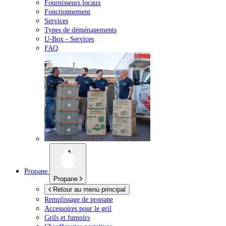
Fournisseurs locaux
Fonctionnement
Services
Types de déménagements
U-Box -
Services
FAQ
Propane
Propane
Retour au menu principal
Remplissage de propane
Accessoires pour le gril
Grils et fumoirs