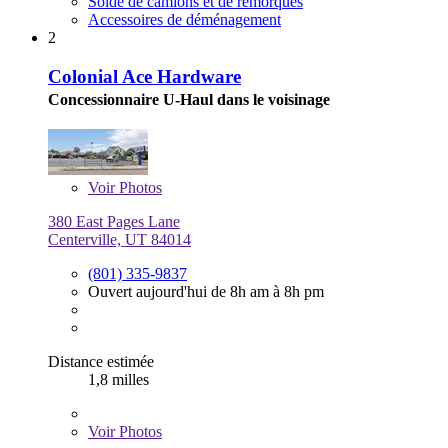
Solde de camions et de remorques
Accessoires de déménagement
2
Colonial Ace Hardware
Concessionnaire U-Haul dans le voisinage
Voir
Photos
380 East Pages Lane
Centerville, UT 84014
(801) 335-9837
Ouvert aujourd'hui de 8h am à 8h pm
Distance estimée
1,8 milles
Voir
Photos