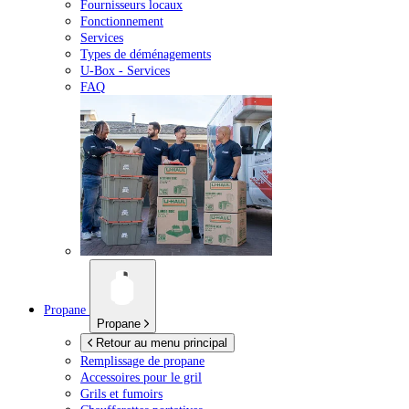
Fournisseurs locaux
Fonctionnement
Services
Types de déménagements
U-Box -
Services
FAQ
Propane
Propane
Retour au menu principal
Remplissage de propane
Accessoires pour le gril
Grils et fumoirs