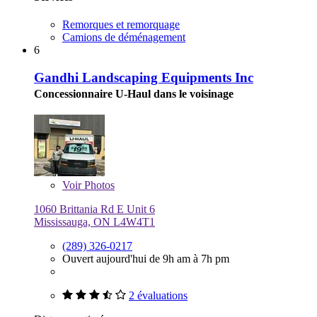
Remorques et remorquage
Camions de déménagement
6
Gandhi Landscaping Equipments Inc
Concessionnaire U-Haul dans le voisinage
Voir
Photos
1060 Brittania Rd E Unit 6
Mississauga, ON L4W4T1
(289) 326-0217
Ouvert aujourd'hui de 9h am à 7h pm
2 évaluations