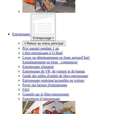
Entreposage
Entreposage
Retour au menu principal
Prix garanti pendant 1 an
Libre-entreposage à
U-Haul
Louez un déménagement en ligne aujourd’hui!
Emménagement en ligne : commencer
Entreposage climatisé
Entreposage de VR, de voiture et de bateau
Guide des tailles d'unités de libre-entreposage
Entreposage extérieur/accessible en voiture
Payer ma facture d'entreposage
FAQ
Conseils sur le libre-entreposage
Fournitures d’entreposage