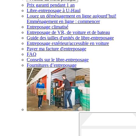
Prix garanti pendant 1 an
Libre-entreposage à
U-Haul
Louez un déménagement en ligne aujourd’hui!
Emménagement en ligne : commencer
Entreposage climatisé
Entreposage de VR, de voiture et de bateau
Guide des tailles d'unités de libre-entreposage
Entreposage extérieur/accessible en voiture
Payer ma facture d'entreposage
FAQ
Conseils sur le libre-entreposage
Fournitures d’entreposage