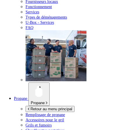
Fournisseurs locaux
Fonctionnement
Services
Types de déménagements
U-Box -
Services
FAQ
Propane
Propane
Retour au menu principal
Remplissage de propane
Accessoires pour le gril
Grils et fumoirs