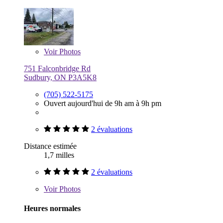
Voir
Photos
751 Falconbridge Rd
Sudbury, ON P3A5K8
(705) 522-5175
Ouvert aujourd'hui de 9h am à 9h pm
2 évaluations
Distance estimée
1,7 milles
2 évaluations
Voir
Photos
Heures normales