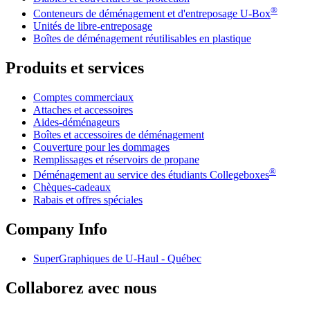
®
Conteneurs de déménagement et d'entreposage
U-Box
Unités de libre-entreposage
Boîtes de déménagement réutilisables en plastique
Produits et services
Comptes commerciaux
Attaches et accessoires
Aides-déménageurs
Boîtes et accessoires de déménagement
Couverture pour les dommages
Remplissages et réservoirs de propane
®
Déménagement au service des étudiants Collegeboxes
Chèques-cadeaux
Rabais et offres spéciales
Company Info
SuperGraphiques de
U-Haul
- Québec
Collaborez avec nous