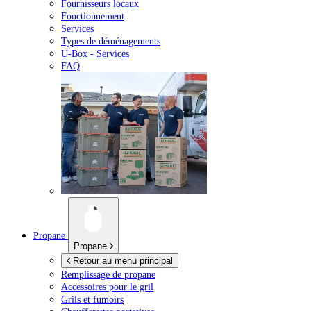
Fournisseurs locaux
Fonctionnement
Services
Types de déménagements
U-Box -
Services
FAQ
Propane
Propane
Retour au menu principal
Remplissage de propane
Accessoires pour le gril
Grils et fumoirs