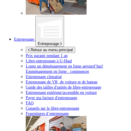
Entreposage
Entreposage
Retour au menu principal
Prix garanti pendant 1 an
Libre-entreposage à
U-Haul
Louez un déménagement en ligne aujourd’hui!
Emménagement en ligne : commencer
Entreposage climatisé
Entreposage de VR, de voiture et de bateau
Guide des tailles d'unités de libre-entreposage
Entreposage extérieur/accessible en voiture
Payer ma facture d'entreposage
FAQ
Conseils sur le libre-entreposage
Fournitures d’entreposage