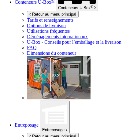
®
Conteneurs
U-Box
®
Conteneurs
U-Box
Retour au menu principal
Tarifs et renseignements
Options de livraison
Utilisations fréquentes
Déménagements internationaux
U-Box -
Conseils pour l’emballage et la livraison
FAQ
Dimensions du conteneur
Entreposage
Entreposage
Retour au menu principal