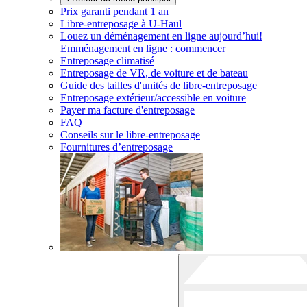
Prix garanti pendant 1 an
Libre-entreposage à
U-Haul
Louez un déménagement en ligne aujourd’hui!
Emménagement en ligne : commencer
Entreposage climatisé
Entreposage de VR, de voiture et de bateau
Guide des tailles d'unités de libre-entreposage
Entreposage extérieur/accessible en voiture
Payer ma facture d'entreposage
FAQ
Conseils sur le libre-entreposage
Fournitures d’entreposage