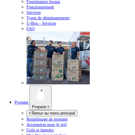
Fournisseurs locaux
Fonctionnement
Services
Types de déménagements
U-Box -
Services
FAQ
Propane
Propane
Retour au menu principal
Remplissage de propane
Accessoires pour le gril
Grils et fumoirs