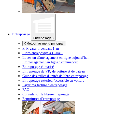
Entreposage
Entreposage
Retour au menu principal
Prix garanti pendant 1 an
Libre-entreposage à
U-Haul
Louez un déménagement en ligne aujourd’hui!
Emménagement en ligne : commencer
Entreposage climatisé
Entreposage de VR, de voiture et de bateau
Guide des tailles d'unités de libre-entreposage
Entreposage extérieur/accessible en voiture
Payer ma facture d'entreposage
FAQ
Conseils sur le libre-entreposage
Fournitures d’entreposage