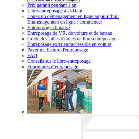
Prix garanti pendant 1 an
Libre-entreposage à
U-Haul
Louez un déménagement en ligne aujourd’hui!
Emménagement en ligne : commencer
Entreposage climatisé
Entreposage de VR, de voiture et de bateau
Guide des tailles d'unités de libre-entreposage
Entreposage extérieur/accessible en voiture
Payer ma facture d'entreposage
FAQ
Conseils sur le libre-entreposage
Fournitures d’entreposage