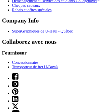
Déménagement au service des étudiants Collegeboxes
Chèques-cadeaux
Rabais et offres spéciales
Company Info
SuperGraphiques de
U-Haul
- Québec
Collaborez avec nous
Fournisseur
Concessionnaire
Transporteur de fret U-Box®