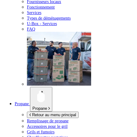
Fournisseurs locaux
Fonctionnement
Services
Types de déménagements
U-Box -
Services
FAQ
Propane
Propane
Retour au menu principal
Remplissage de propane
Accessoires pour le gril
Grils et fumoirs