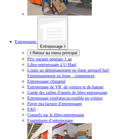
Entreposage
Entreposage
Retour au menu principal
Prix garanti pendant 1 an
Libre-entreposage à
U-Haul
Louez un déménagement en ligne aujourd’hui!
Emménagement en ligne : commencer
Entreposage climatisé
Entreposage de VR, de voiture et de bateau
Guide des tailles d'unités de libre-entreposage
Entreposage extérieur/accessible en voiture
Payer ma facture d'entreposage
FAQ
Conseils sur le libre-entreposage
Fournitures d’entreposage