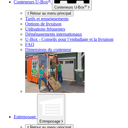
®
Conteneurs
U-Box
®
Conteneurs
U-Box
Retour au menu principal
Tarifs et renseignements
Options de livraison
Utilisations fréquentes
Déménagements internationaux
U-Box -
Conseils pour l’emballage et la livraison
FAQ
Dimensions du conteneur
Entreposage
Entreposage
Retour au menu principal