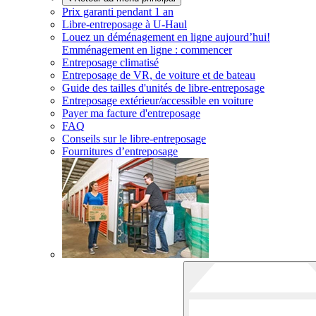
Prix garanti pendant 1 an
Libre-entreposage à
U-Haul
Louez un déménagement en ligne aujourd’hui!
Emménagement en ligne : commencer
Entreposage climatisé
Entreposage de VR, de voiture et de bateau
Guide des tailles d'unités de libre-entreposage
Entreposage extérieur/accessible en voiture
Payer ma facture d'entreposage
FAQ
Conseils sur le libre-entreposage
Fournitures d’entreposage