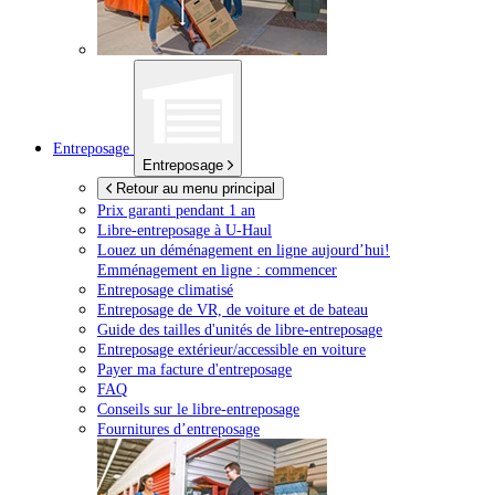
Entreposage
Entreposage
Retour au menu principal
Prix garanti pendant 1 an
Libre-entreposage à
U-Haul
Louez un déménagement en ligne aujourd’hui!
Emménagement en ligne : commencer
Entreposage climatisé
Entreposage de VR, de voiture et de bateau
Guide des tailles d'unités de libre-entreposage
Entreposage extérieur/accessible en voiture
Payer ma facture d'entreposage
FAQ
Conseils sur le libre-entreposage
Fournitures d’entreposage