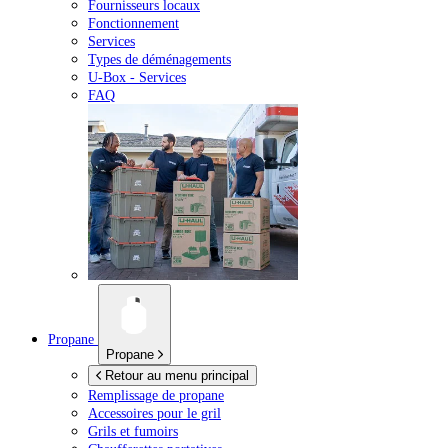
Fournisseurs locaux
Fonctionnement
Services
Types de déménagements
U-Box -
Services
FAQ
Propane
Propane
Retour au menu principal
Remplissage de propane
Accessoires pour le gril
Grils et fumoirs