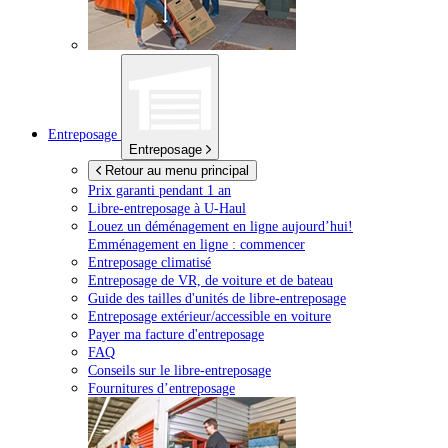
Entreposage
Entreposage
Retour au menu principal
Prix garanti pendant 1 an
Libre-entreposage à
U-Haul
Louez un déménagement en ligne aujourd’hui!
Emménagement en ligne : commencer
Entreposage climatisé
Entreposage de VR, de voiture et de bateau
Guide des tailles d'unités de libre-entreposage
Entreposage extérieur/accessible en voiture
Payer ma facture d'entreposage
FAQ
Conseils sur le libre-entreposage
Fournitures d’entreposage