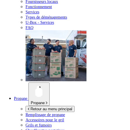
Fournisseurs locaux
Fonctionnement
Services
Types de déménagements
U-Box -
Services
FAQ
Propane
Propane
Retour au menu principal
Remplissage de propane
Accessoires pour le gril
Grils et fumoirs