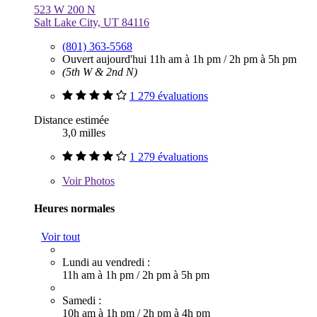
523 W 200 N
Salt Lake City, UT 84116
(801) 363-5568
Ouvert aujourd'hui
11h am à 1h pm
/
2h pm à 5h pm
(5th W & 2nd N)
1 279 évaluations
Distance estimée
3,0 milles
1 279 évaluations
Voir
Photos
Heures normales
Voir tout
Lundi au vendredi :
11h am à 1h pm
/
2h pm à 5h pm
Samedi :
10h am à 1h pm
/
2h pm à 4h pm