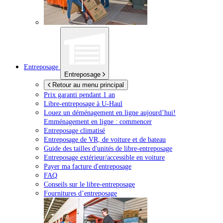
Entreposage
Entreposage
Retour au menu principal
Prix garanti pendant 1 an
Libre-entreposage à
U-Haul
Louez un déménagement en ligne aujourd’hui!
Emménagement en ligne : commencer
Entreposage climatisé
Entreposage de VR, de voiture et de bateau
Guide des tailles d'unités de libre-entreposage
Entreposage extérieur/accessible en voiture
Payer ma facture d'entreposage
FAQ
Conseils sur le libre-entreposage
Fournitures d’entreposage