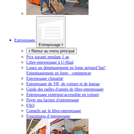
Entreposage
Entreposage
Retour au menu principal
Prix garanti pendant 1 an
Libre-entreposage à
U-Haul
Louez un déménagement en ligne aujourd’hui!
Emménagement en ligne : commencer
Entreposage climatisé
Entreposage de VR, de voiture et de bateau
Guide des tailles d'unités de libre-entreposage
Entreposage extérieur/accessible en voiture
Payer ma facture d'entreposage
FAQ
Conseils sur le libre-entreposage
Fournitures d’entreposage