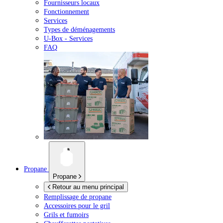
Fournisseurs locaux
Fonctionnement
Services
Types de déménagements
U-Box -
Services
FAQ
Propane
Propane
Retour au menu principal
Remplissage de propane
Accessoires pour le gril
Grils et fumoirs