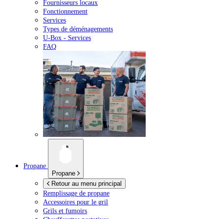
Fournisseurs locaux
Fonctionnement
Services
Types de déménagements
U-Box -
Services
FAQ
Propane
Propane
Retour au menu principal
Remplissage de propane
Accessoires pour le gril
Grils et fumoirs