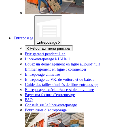
Entreposage
Entreposage
Retour au menu principal
Prix garanti pendant 1 an
Libre-entreposage à
U-Haul
Louez un déménagement en ligne aujourd’hui!
Emménagement en ligne : commencer
Entreposage climatisé
Entreposage de VR, de voiture et de bateau
Guide des tailles d'unités de libre-entreposage
Entreposage extérieur/accessible en voiture
Payer ma facture d'entreposage
FAQ
Conseils sur le libre-entreposage
Fournitures d’entreposage