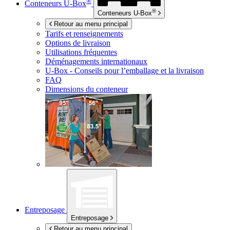
®
Conteneurs
U-Box
®
Conteneurs
U-Box
Retour au menu principal
Tarifs et renseignements
Options de livraison
Utilisations fréquentes
Déménagements internationaux
U-Box -
Conseils pour l’emballage et la livraison
FAQ
Dimensions du conteneur
Entreposage
Entreposage
Retour au menu principal