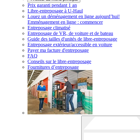
Prix garanti pendant 1 an
Libre-entreposage à
U-Haul
Louez un déménagement en ligne aujourd’hui!
Emménagement en ligne : commencer
Entreposage climatisé
Entreposage de VR, de voiture et de bateau
Guide des tailles d'unités de libre-entreposage
Entreposage extérieur/accessible en voiture
Payer ma facture d'entreposage
FAQ
Conseils sur le libre-entreposage
Fournitures d’entreposage