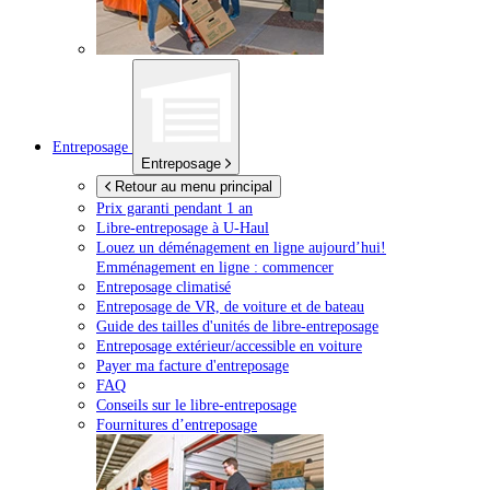
Entreposage
Entreposage
Retour au menu principal
Prix garanti pendant 1 an
Libre-entreposage à
U-Haul
Louez un déménagement en ligne aujourd’hui!
Emménagement en ligne : commencer
Entreposage climatisé
Entreposage de VR, de voiture et de bateau
Guide des tailles d'unités de libre-entreposage
Entreposage extérieur/accessible en voiture
Payer ma facture d'entreposage
FAQ
Conseils sur le libre-entreposage
Fournitures d’entreposage