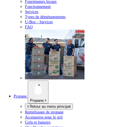
Fournisseurs locaux
Fonctionnement
Services
Types de déménagements
U-Box -
Services
FAQ
Propane
Propane
Retour au menu principal
Remplissage de propane
Accessoires pour le gril
Grils et fumoirs