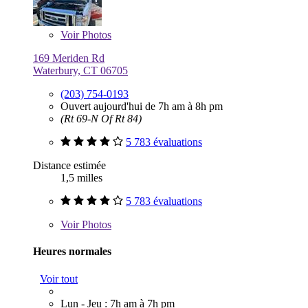
Voir
Photos
169 Meriden Rd
Waterbury, CT 06705
(203) 754-0193
Ouvert aujourd'hui de 7h am à 8h pm
(Rt 69-N Of Rt 84)
5 783 évaluations
Distance estimée
1,5 milles
5 783 évaluations
Voir
Photos
Heures normales
Voir tout
Lun - Jeu : 7h am à 7h pm