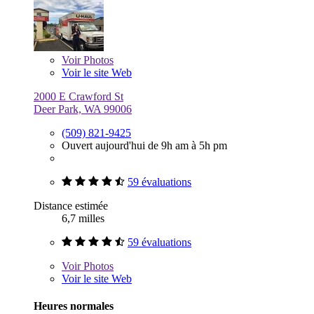
Voir
Photos
Voir le site Web
2000 E Crawford St
Deer Park, WA 99006
(509) 821-9425
Ouvert aujourd'hui de 9h am à 5h pm
59 évaluations
Distance estimée
6,7 milles
59 évaluations
Voir
Photos
Voir le site Web
Heures normales