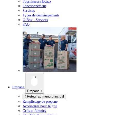
Fournisseurs locaux
Fonctionnement
Services
Types de déménagements
U-Box -
Services
FAQ
Propane
Propane
Retour au menu principal
Remplissage de propane
Accessoires pour le gril
Grils et fumoirs