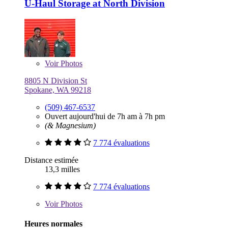
U-Haul Storage at North Division
Voir
Photos
8805 N Division St
Spokane, WA 99218
(509) 467-6537
Ouvert aujourd'hui de 7h am à 7h pm
(& Magnesium)
7 774 évaluations
Distance estimée
13,3 milles
7 774 évaluations
Voir
Photos
Heures normales