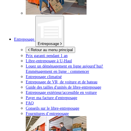
Entreposage
Entreposage
Retour au menu principal
Prix garanti pendant 1 an
Libre-entreposage à
U-Haul
Louez un déménagement en ligne aujourd’hui!
Emménagement en ligne : commencer
Entreposage climatisé
Entreposage de VR, de voiture et de bateau
Guide des tailles d'unités de libre-entreposage
Entreposage extérieur/accessible en voiture
Payer ma facture d'entreposage
FAQ
Conseils sur le libre-entreposage
Fournitures d’entreposage