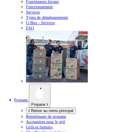
Fournisseurs locaux
Fonctionnement
Services
Types de déménagements
U-Box -
Services
FAQ
Propane
Propane
Retour au menu principal
Remplissage de propane
Accessoires pour le gril
Grils et fumoirs