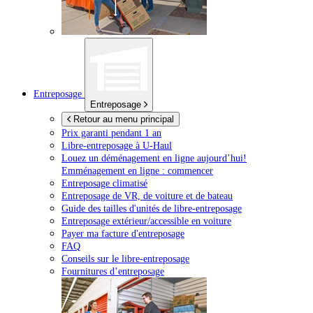
Entreposage
Entreposage
Retour au menu principal
Prix garanti pendant 1 an
Libre-entreposage à
U-Haul
Louez un déménagement en ligne aujourd’hui!
Emménagement en ligne : commencer
Entreposage climatisé
Entreposage de VR, de voiture et de bateau
Guide des tailles d'unités de libre-entreposage
Entreposage extérieur/accessible en voiture
Payer ma facture d'entreposage
FAQ
Conseils sur le libre-entreposage
Fournitures d’entreposage