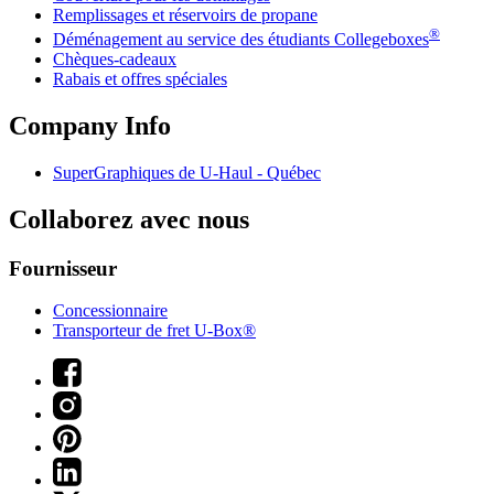
Remplissages et réservoirs de propane
®
Déménagement au service des étudiants Collegeboxes
Chèques-cadeaux
Rabais et offres spéciales
Company Info
SuperGraphiques de
U-Haul
- Québec
Collaborez avec nous
Fournisseur
Concessionnaire
Transporteur de fret U-Box®