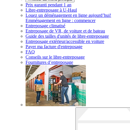
Prix garanti pendant 1 an
Libre-entreposage à
U-Haul
Louez un déménagement en ligne aujourd’hui!
Emménagement en ligne : commencer
Entreposage climatisé
Entreposage de VR, de voiture et de bateau
Guide des tailles d'unités de libre-entreposage
Entreposage extérieur/accessible en voiture
Payer ma facture d'entreposage
FAQ
Conseils sur le libre-entreposage
Fournitures d’entreposage