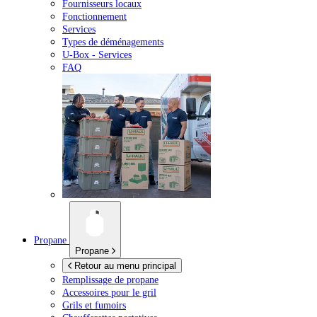
Fournisseurs locaux
Fonctionnement
Services
Types de déménagements
U-Box -
Services
FAQ
Propane
Propane
Retour au menu principal
Remplissage de propane
Accessoires pour le gril
Grils et fumoirs