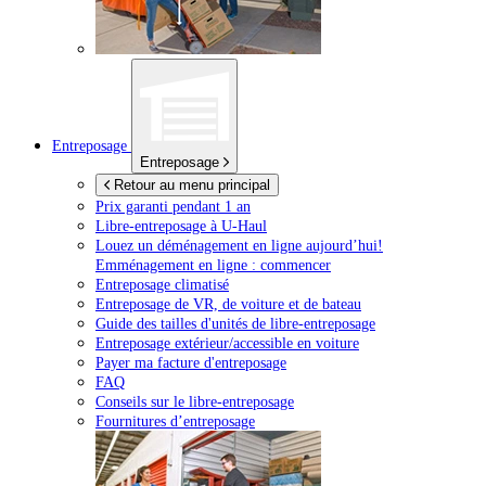
Entreposage
Entreposage
Retour au menu principal
Prix garanti pendant 1 an
Libre-entreposage à
U-Haul
Louez un déménagement en ligne aujourd’hui!
Emménagement en ligne : commencer
Entreposage climatisé
Entreposage de VR, de voiture et de bateau
Guide des tailles d'unités de libre-entreposage
Entreposage extérieur/accessible en voiture
Payer ma facture d'entreposage
FAQ
Conseils sur le libre-entreposage
Fournitures d’entreposage