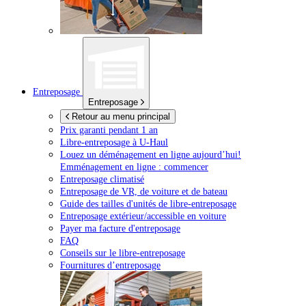
Entreposage
Entreposage
Retour au menu principal
Prix garanti pendant 1 an
Libre-entreposage à
U-Haul
Louez un déménagement en ligne aujourd’hui!
Emménagement en ligne : commencer
Entreposage climatisé
Entreposage de VR, de voiture et de bateau
Guide des tailles d'unités de libre-entreposage
Entreposage extérieur/accessible en voiture
Payer ma facture d'entreposage
FAQ
Conseils sur le libre-entreposage
Fournitures d’entreposage