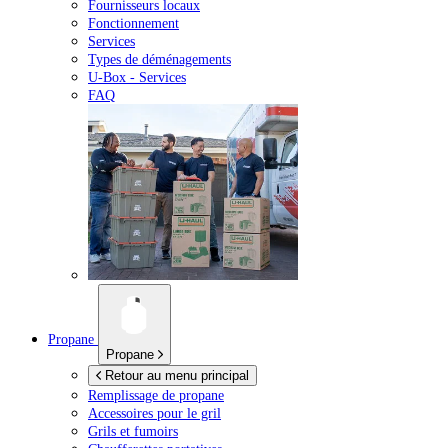
Fournisseurs locaux
Fonctionnement
Services
Types de déménagements
U-Box -
Services
FAQ
Propane
Propane
Retour au menu principal
Remplissage de propane
Accessoires pour le gril
Grils et fumoirs