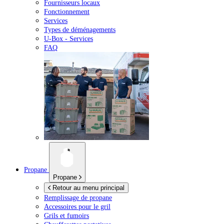
Fournisseurs locaux
Fonctionnement
Services
Types de déménagements
U-Box -
Services
FAQ
Propane
Propane
Retour au menu principal
Remplissage de propane
Accessoires pour le gril
Grils et fumoirs