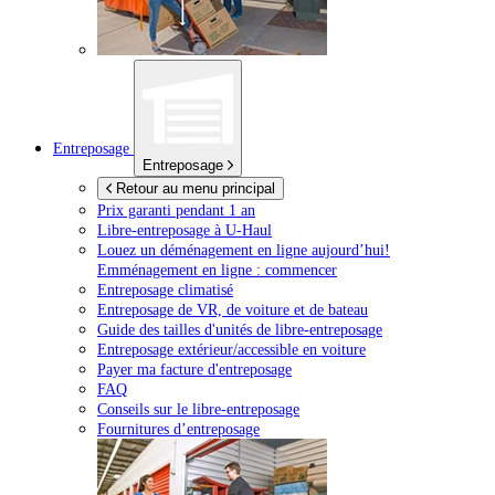
Entreposage
Entreposage
Retour au menu principal
Prix garanti pendant 1 an
Libre-entreposage à
U-Haul
Louez un déménagement en ligne aujourd’hui!
Emménagement en ligne : commencer
Entreposage climatisé
Entreposage de VR, de voiture et de bateau
Guide des tailles d'unités de libre-entreposage
Entreposage extérieur/accessible en voiture
Payer ma facture d'entreposage
FAQ
Conseils sur le libre-entreposage
Fournitures d’entreposage