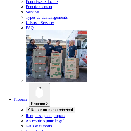
Fournisseurs locaux
Fonctionnement
Services
Types de déménagements
U-Box -
Services
FAQ
Propane
Propane
Retour au menu principal
Remplissage de propane
Accessoires pour le gril
Grils et fumoirs