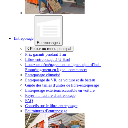
Entreposage
Entreposage
Retour au menu principal
Prix garanti pendant 1 an
Libre-entreposage à
U-Haul
Louez un déménagement en ligne aujourd’hui!
Emménagement en ligne : commencer
Entreposage climatisé
Entreposage de VR, de voiture et de bateau
Guide des tailles d'unités de libre-entreposage
Entreposage extérieur/accessible en voiture
Payer ma facture d'entreposage
FAQ
Conseils sur le libre-entreposage
Fournitures d’entreposage