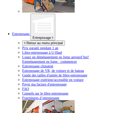
Entreposage
Entreposage
Retour au menu principal
Prix garanti pendant 1 an
Libre-entreposage à
U-Haul
Louez un déménagement en ligne aujourd’hui!
Emménagement en ligne : commencer
Entreposage climatisé
Entreposage de VR, de voiture et de bateau
Guide des tailles d'unités de libre-entreposage
Entreposage extérieur/accessible en voiture
Payer ma facture d'entreposage
FAQ
Conseils sur le libre-entreposage
Fournitures d’entreposage