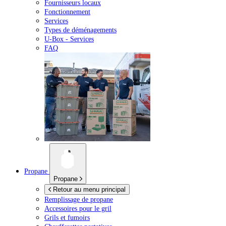
Fournisseurs locaux
Fonctionnement
Services
Types de déménagements
U-Box -
Services
FAQ
Propane
Propane
Retour au menu principal
Remplissage de propane
Accessoires pour le gril
Grils et fumoirs