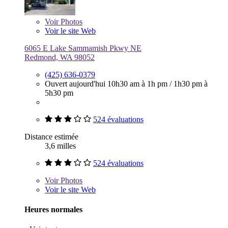
Voir
Photos
Voir le site Web
6065 E Lake Sammamish Pkwy NE
Redmond, WA 98052
(425) 636-0379
Ouvert aujourd'hui
10h30 am à 1h pm
/
1h30 pm à
5h30 pm
524 évaluations
Distance estimée
3,6 milles
524 évaluations
Voir
Photos
Voir le site Web
Heures normales