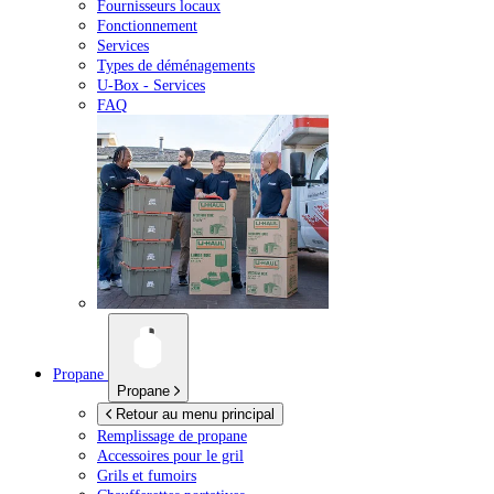
Fournisseurs locaux
Fonctionnement
Services
Types de déménagements
U-Box -
Services
FAQ
Propane
Propane
Retour au menu principal
Remplissage de propane
Accessoires pour le gril
Grils et fumoirs