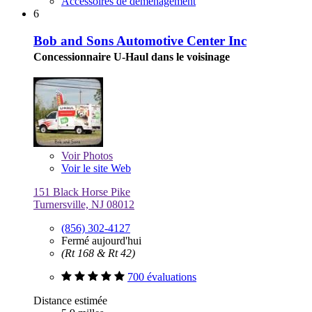
Accessoires de déménagement
6
Bob and Sons Automotive Center Inc
Concessionnaire U-Haul dans le voisinage
Voir
Photos
Voir le site Web
151 Black Horse Pike
Turnersville, NJ 08012
(856) 302-4127
Fermé aujourd'hui
(Rt 168 & Rt 42)
700 évaluations
Distance estimée