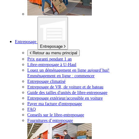
Entreposage
Entreposage
Retour au menu principal
Prix garanti pendant 1 an
Libre-entreposage à
U-Haul
Louez un déménagement en ligne aujourd’hui!
Emménagement en ligne : commencer
Entreposage climatisé
Entreposage de VR, de voiture et de bateau
Guide des tailles d'unités de libre-entreposage
Entreposage extérieur/accessible en voiture
Payer ma facture d'entreposage
FAQ
Conseils sur le libre-entreposage
Fournitures d’entreposage