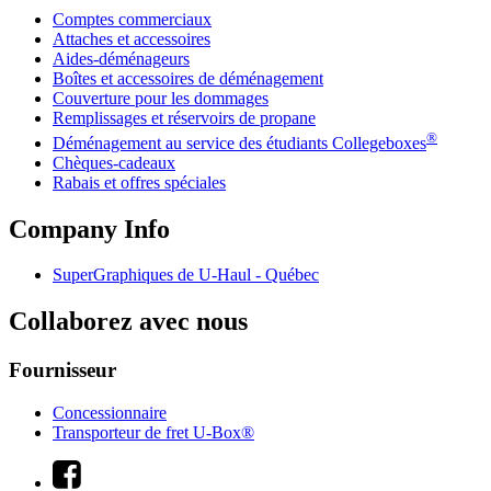
Comptes commerciaux
Attaches et accessoires
Aides-déménageurs
Boîtes et accessoires de déménagement
Couverture pour les dommages
Remplissages et réservoirs de propane
®
Déménagement au service des étudiants Collegeboxes
Chèques-cadeaux
Rabais et offres spéciales
Company Info
SuperGraphiques de
U-Haul
- Québec
Collaborez avec nous
Fournisseur
Concessionnaire
Transporteur de fret U-Box®