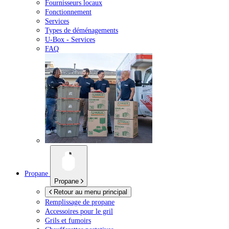
Fournisseurs locaux
Fonctionnement
Services
Types de déménagements
U-Box -
Services
FAQ
Propane
Propane
Retour au menu principal
Remplissage de propane
Accessoires pour le gril
Grils et fumoirs