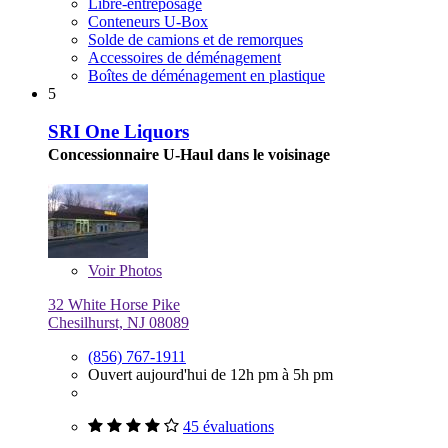
Libre-entreposage
Conteneurs U-Box
Solde de camions et de remorques
Accessoires de déménagement
Boîtes de déménagement en plastique
5
SRI One Liquors
Concessionnaire U-Haul dans le voisinage
Voir
Photos
32 White Horse Pike
Chesilhurst, NJ 08089
(856) 767-1911
Ouvert aujourd'hui de 12h pm à 5h pm
45 évaluations