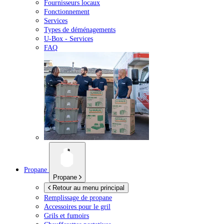
Fournisseurs locaux
Fonctionnement
Services
Types de déménagements
U-Box -
Services
FAQ
Propane
Propane
Retour au menu principal
Remplissage de propane
Accessoires pour le gril
Grils et fumoirs