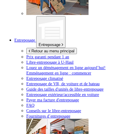
Entreposage
Entreposage
Retour au menu principal
Prix garanti pendant 1 an
Libre-entreposage à
U-Haul
Louez un déménagement en ligne aujourd’hui!
Emménagement en ligne : commencer
Entreposage climatisé
Entreposage de VR, de voiture et de bateau
Guide des tailles d'unités de libre-entreposage
Entreposage extérieur/accessible en voiture
Payer ma facture d'entreposage
FAQ
Conseils sur le libre-entreposage
Fournitures d’entreposage