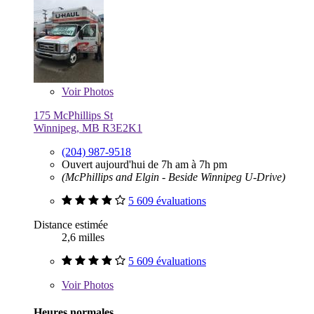
Voir
Photos
175 McPhillips St
Winnipeg, MB R3E2K1
(204) 987-9518
Ouvert aujourd'hui de 7h am à 7h pm
(McPhillips and Elgin - Beside Winnipeg U-Drive)
5 609 évaluations
Distance estimée
2,6 milles
5 609 évaluations
Voir
Photos
Heures normales