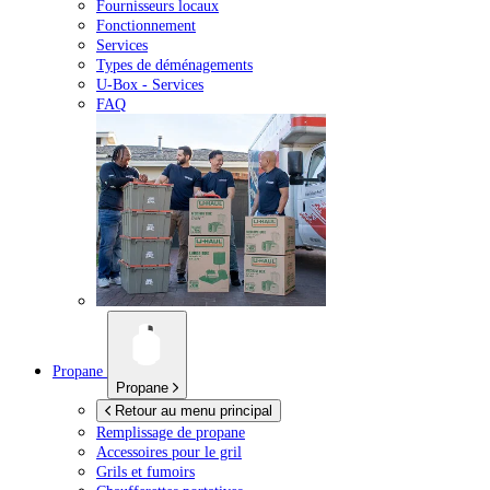
Fournisseurs locaux
Fonctionnement
Services
Types de déménagements
U-Box -
Services
FAQ
Propane
Propane
Retour au menu principal
Remplissage de propane
Accessoires pour le gril
Grils et fumoirs