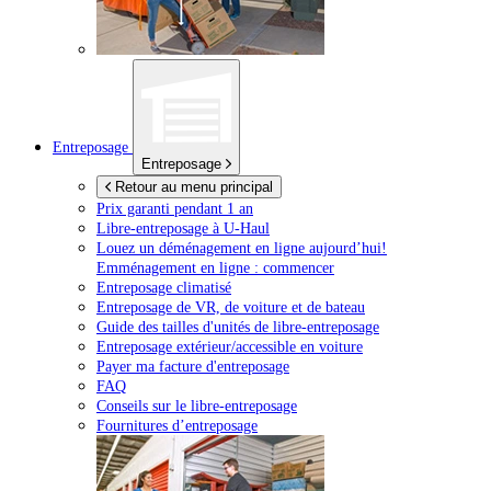
Entreposage
Entreposage
Retour au menu principal
Prix garanti pendant 1 an
Libre-entreposage à
U-Haul
Louez un déménagement en ligne aujourd’hui!
Emménagement en ligne : commencer
Entreposage climatisé
Entreposage de VR, de voiture et de bateau
Guide des tailles d'unités de libre-entreposage
Entreposage extérieur/accessible en voiture
Payer ma facture d'entreposage
FAQ
Conseils sur le libre-entreposage
Fournitures d’entreposage