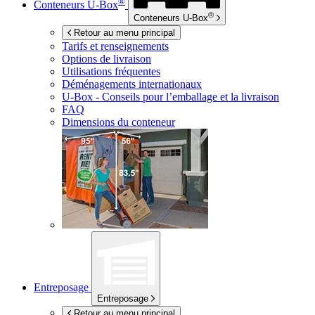
®
Conteneurs
U-Box
®
Conteneurs
U-Box
Retour au menu principal
Tarifs et renseignements
Options de livraison
Utilisations fréquentes
Déménagements internationaux
U-Box -
Conseils pour l’emballage et la livraison
FAQ
Dimensions du conteneur
Entreposage
Entreposage
Retour au menu principal