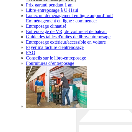
Prix garanti pendant 1 an
Libre-entreposage à
U-Haul
Louez un déménagement en ligne aujourd’hui!
Emménagement en ligne : commencer
Entreposage climatisé
Entreposage de VR, de voiture et de bateau
Guide des tailles d'unités de libre-entreposage
Entreposage extérieur/accessible en voiture
Payer ma facture d'entreposage
FAQ
Conseils sur le libre-entreposage
Fournitures d’entreposage