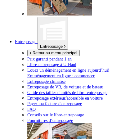
Entreposage
Entreposage
Retour au menu principal
Prix garanti pendant 1 an
Libre-entreposage à
U-Haul
Louez un déménagement en ligne aujourd’hui!
Emménagement en ligne : commencer
Entreposage climatisé
Entreposage de VR, de voiture et de bateau
Guide des tailles d'unités de libre-entreposage
Entreposage extérieur/accessible en voiture
Payer ma facture d'entreposage
FAQ
Conseils sur le libre-entreposage
Fournitures d’entreposage