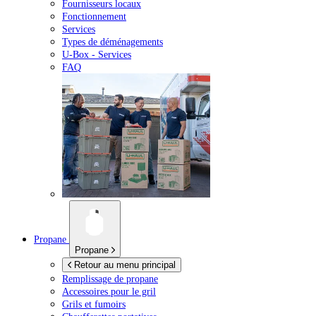
Fournisseurs locaux
Fonctionnement
Services
Types de déménagements
U-Box -
Services
FAQ
Propane
Propane
Retour au menu principal
Remplissage de propane
Accessoires pour le gril
Grils et fumoirs