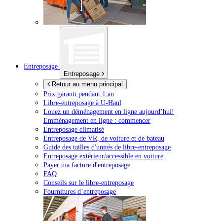
Entreposage
Entreposage
Retour au menu principal
Prix garanti pendant 1 an
Libre-entreposage à
U-Haul
Louez un déménagement en ligne aujourd’hui!
Emménagement en ligne : commencer
Entreposage climatisé
Entreposage de VR, de voiture et de bateau
Guide des tailles d'unités de libre-entreposage
Entreposage extérieur/accessible en voiture
Payer ma facture d'entreposage
FAQ
Conseils sur le libre-entreposage
Fournitures d’entreposage