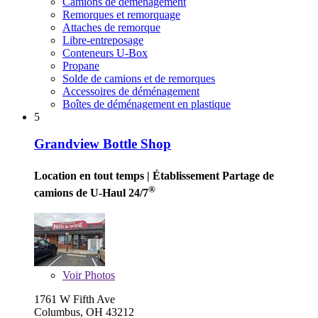
Camions de déménagement
Remorques et remorquage
Attaches de remorque
Libre-entreposage
Conteneurs U-Box
Propane
Solde de camions et de remorques
Accessoires de déménagement
Boîtes de déménagement en plastique
5
Grandview Bottle Shop
Location en tout temps
| Établissement Partage de
®
camions de U-Haul 24/7
Voir
Photos
1761 W Fifth Ave
Columbus, OH 43212