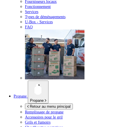
Fournisseurs locaux
Fonctionnement
Services
Types de déménagements
U-Box -
Services
FAQ
Propane
Propane
Retour au menu principal
Remplissage de propane
Accessoires pour le gril
Grils et fumoirs