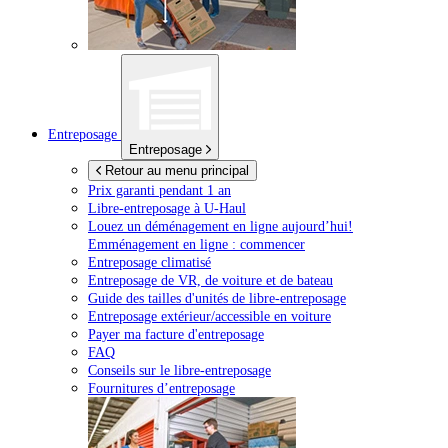
Entreposage
Entreposage
Retour au menu principal
Prix garanti pendant 1 an
Libre-entreposage à
U-Haul
Louez un déménagement en ligne aujourd’hui!
Emménagement en ligne : commencer
Entreposage climatisé
Entreposage de VR, de voiture et de bateau
Guide des tailles d'unités de libre-entreposage
Entreposage extérieur/accessible en voiture
Payer ma facture d'entreposage
FAQ
Conseils sur le libre-entreposage
Fournitures d’entreposage