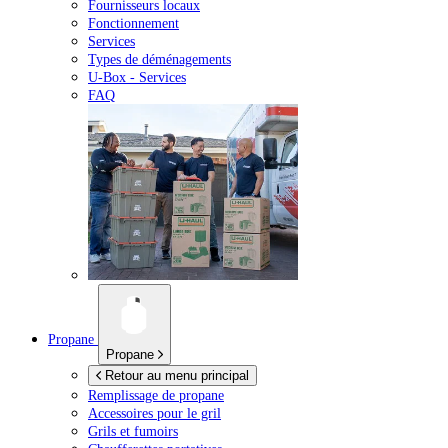
Fournisseurs locaux
Fonctionnement
Services
Types de déménagements
U-Box -
Services
FAQ
Propane
Propane
Retour au menu principal
Remplissage de propane
Accessoires pour le gril
Grils et fumoirs