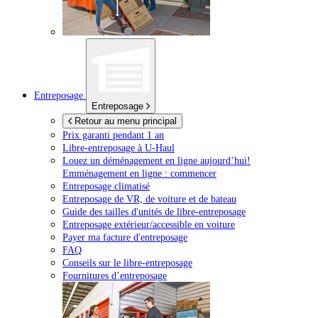
Entreposage
Entreposage
Retour au menu principal
Prix garanti pendant 1 an
Libre-entreposage à
U-Haul
Louez un déménagement en ligne aujourd’hui!
Emménagement en ligne : commencer
Entreposage climatisé
Entreposage de VR, de voiture et de bateau
Guide des tailles d'unités de libre-entreposage
Entreposage extérieur/accessible en voiture
Payer ma facture d'entreposage
FAQ
Conseils sur le libre-entreposage
Fournitures d’entreposage