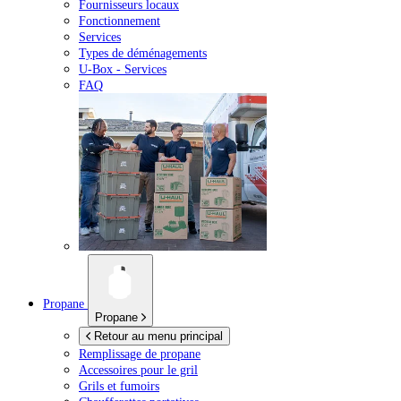
Fournisseurs locaux
Fonctionnement
Services
Types de déménagements
U-Box -
Services
FAQ
Propane
Propane
Retour au menu principal
Remplissage de propane
Accessoires pour le gril
Grils et fumoirs